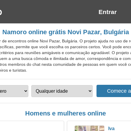
Entrar
Namoro online grátis Novi Pazar, Bulgária
 de encontros online Novi Pazar, Bulgária. O projeto ajuda no uso d
íficas, permite que você escolha os parceiros certos. Você pode enco
 critérios para reuniões amigáveis e comunicação agradável. O projeto
iquem a uma busca cômoda e ilimitada de amor, correspondência e com
tros membros do chat nesta comunidade de pessoas em quem você con
iros e turistas.
Homens e mulheres online
Iva