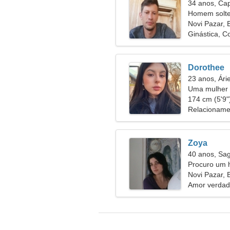
34 anos, Cap
Homem solte
Novi Pazar, 
Ginástica, C
Dorothee
23 anos, Ári
Uma mulher 
alguém com
174 cm (5'9")
Relacioname
Zoya
40 anos, Sag
Procuro um 
Novi Pazar, 
Amor verdad