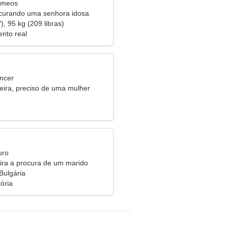
êmeos
urando uma senhora idosa
), 95 kg (209 libras)
nto real
ncer
ira, preciso de uma mulher
uro
eira a procura de um marido
Bulgária
tória