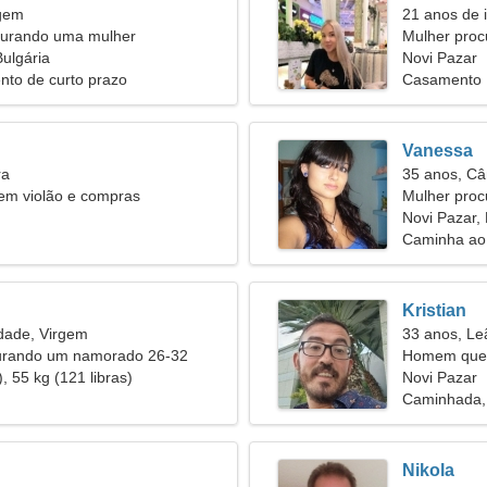
rgem
21 anos de 
urando uma mulher
Mulher pro
Bulgária
Novi Pazar
nto de curto prazo
Casamento
Vanessa
ra
35 anos, Câ
em violão e compras
Mulher proc
Novi Pazar, 
Caminha ao a
Kristian
dade, Virgem
33 anos, Le
urando um namorado 26-32
Homem quer
, 55 kg (121 libras)
Novi Pazar
Caminhada,
Nikola