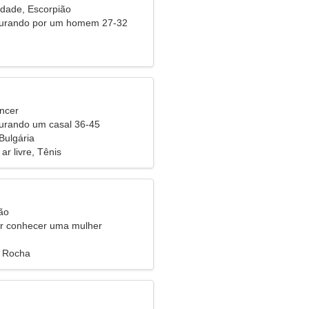
idade, Escorpião
curando por um homem 27-32
ncer
urando um casal 36-45
Bulgária
r livre, Tênis
ão
 conhecer uma mulher
 Rocha