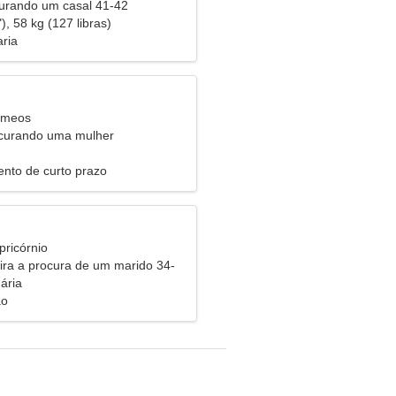
urando um casal 41-42
), 58 kg (127 libras)
aria
êmeos
urando uma mulher
nto de curto prazo
pricórnio
eira a procura de um marido 34-
ária
ão