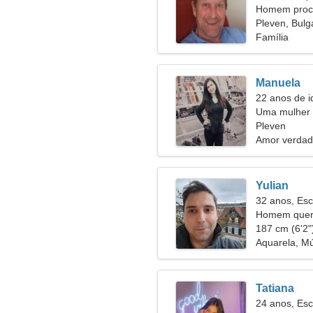
Homem procu
Pleven, Bulg
Família
Manuela
22 anos de i
Uma mulher 
relacioname
Pleven
Amor verdad
Yulian
32 anos, Esc
Homem quer 
187 cm (6'2")
Aquarela, Mú
Tatiana
24 anos, Esc