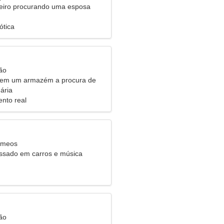
eiro procurando uma esposa
ótica
ão
o em um armazém a procura de
alegre
ária
nto real
êmeos
essado em carros e música
ão