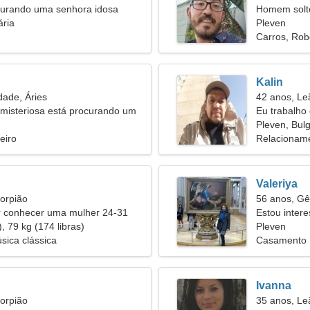
rando uma senhora idosa
Homem solt
ária
Pleven
Carros, Rob
Kalin
dade, Áries
42 anos, Le
misteriosa está procurando um
Eu trabalh
nto apaixonado
uma mulher 
Pleven, Bulg
eiro
Relacioname
Valeriya
orpião
56 anos, G
conhecer uma mulher 24-31
Estou inter
, 79 kg (174 libras)
Pleven
sica clássica
Casamento
Ivanna
orpião
35 anos, Le