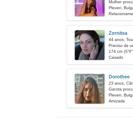
Mulher proc
Pleven, Bulg
Relacioname
Zornitsa
44 anos, Tou
Preciso de 
juntos
174 cm (5'9")
Casado
Dorothee
23 anos, Câ
Garota proc
Pleven, Bulg
Amizade