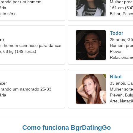
urando por um homem
Mulher proc
ária
161 cm (5'4"
nto sério
Bilhar, Pesc
Todor
ro
25 anos, G
um homem carinhoso para dançar
Homem proc
, 68 kg (149 libras)
Pleven
Relacioname
Nikol
ncer
33 anos, Ca
urando um namorado 25-33
Mulher solt
ária
45
Pleven, Bulg
Arte, Nataç
Como funciona BgrDatingGo